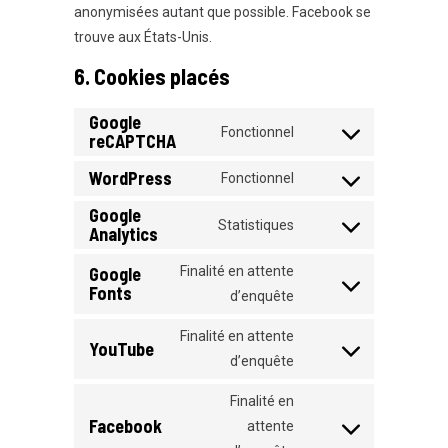
anonymisées autant que possible. Facebook se
trouve aux États-Unis.
6. Cookies placés
Google
Fonctionnel
reCAPTCHA
Consent
to
WordPress
Fonctionnel
Consent
service
Google
to
google-
Statistiques
Analytics
Consent
service
recaptcha
to
wordpress
Google
Finalité en attente
service
Fonts
Consent
d’enquête
google-
to
Finalité en attente
analytics
service
YouTube
Consent
d’enquête
google-
to
fonts
Finalité en
service
Facebook
attente
youtube
Consent